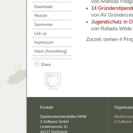
von Andreas Podgu
Downloads
14 Gründerstipend
von AV Gründerzen
Historie
Jugendschutz in O
Sponsoren
von Rafaela Wilde
Link us
Zurzeit stehen 4 Prog
Impressum
Intern (Anmeldung)
Share
.
Kontakt
Organisati
Spieleentwicklertreffen NRW
Medienclu
Z-Software GmbH
Z-Softwar
Lindemannstr. 81
44137 Dortmund