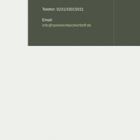
Telefon: 0231/33015031
Email:
info@spieleentwicklertreff.de
.