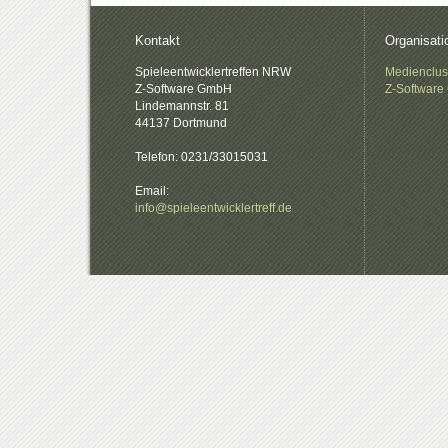
Kontakt
Organisati
Spieleentwicklertreffen NRW
Medienclu
Z-Software GmbH
Z-Softwar
Lindemannstr. 81
44137 Dortmund
Telefon: 0231/33015031
Email:
info@spieleentwicklertreff.de
.